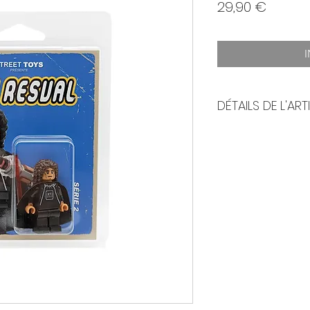
Prix
29,90 €
DÉTAILS DE L'ART
Direction
@street
Concept
@willyg
Toy Design
@blo
Fabricant
@bloo
Illustration
@will
Photo
@willyguit