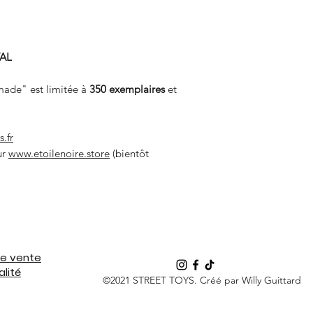
VAL
made" est limitée à
350 exemplaires
et
.fr
ur
www.etoilenoire.store
(bientôt
de vente
alité
©2021 STREET TOYS. Créé par Willy Guittard